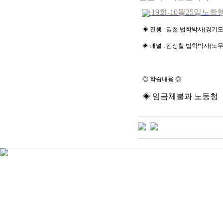
19회-10월25일노확행
◈
진행
:
김철 법학박사
(
경기도
◈
패널
:
김상철 법학박사
(
노무
◎
학습내용
◎
◈
임금체불과 노동청