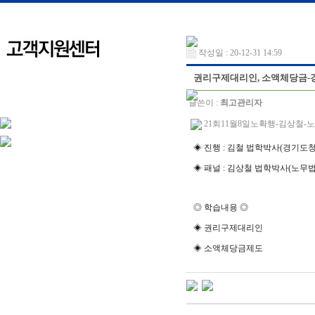
작성일 : 20-12-31 14:59
권리구제대리인, 소액체당금-경인
글쓴이 :
최고관리자
21회11월8일노확행-김상철-노무사
◈
진행
:
김철 법학박사
(
경기도청
◈
패널
:
김상철 법학박사
(
노무법
◎
학습내용
◎
◈
권리구제대리인
◈
소액체당금제도