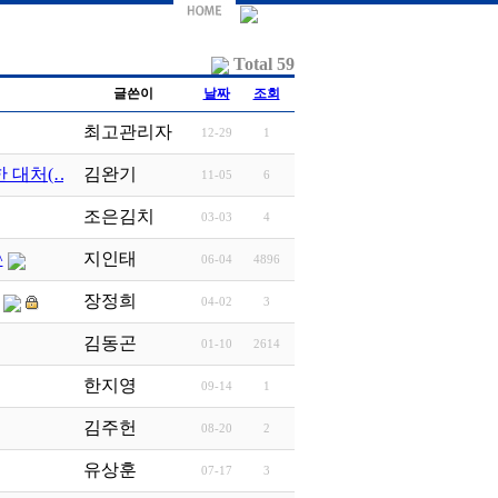
Total 59
글쓴이
날짜
조회
최고관리자
12-29
1
 대처(…
김완기
11-05
6
조은김치
03-03
4
^
지인태
06-04
4896
장정희
04-02
3
김동곤
01-10
2614
한지영
09-14
1
김주헌
08-20
2
유상훈
07-17
3