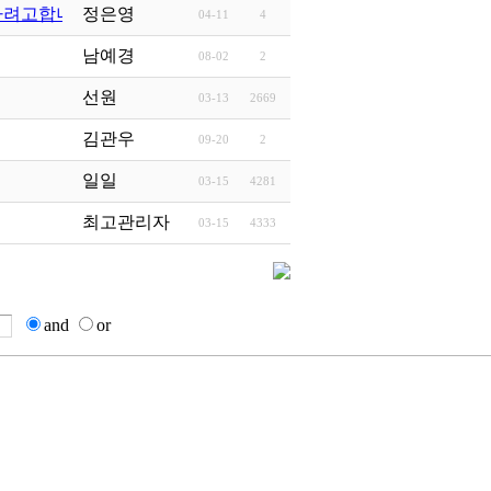
하려고합니…
정은영
04-11
4
남예경
08-02
2
선원
03-13
2669
김관우
09-20
2
일일
03-15
4281
최고관리자
03-15
4333
and
or